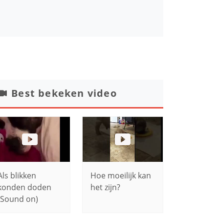
Best bekeken video
Als blikken
Hoe moeilijk kan
konden doden
het zijn?
(Sound on)