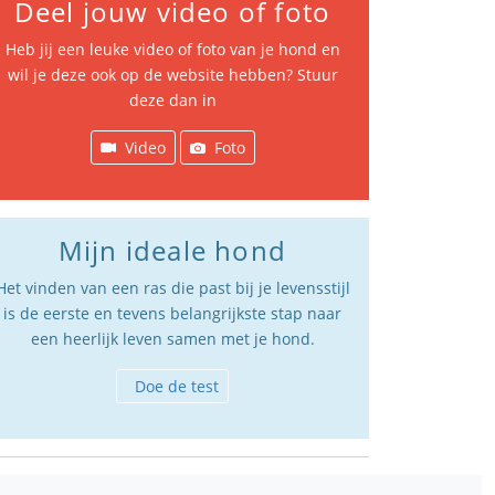
Deel jouw video of foto
Heb jij een leuke video of foto van je hond en
wil je deze ook op de website hebben? Stuur
deze dan in
Video
Foto
Mijn ideale hond
Het vinden van een ras die past bij je levensstijl
is de eerste en tevens belangrijkste stap naar
een heerlijk leven samen met je hond.
Doe de test