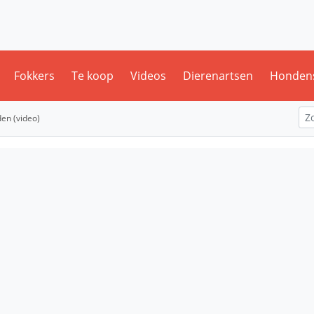
Fokkers
Te koop
Videos
Dierenartsen
Honden
den (video)