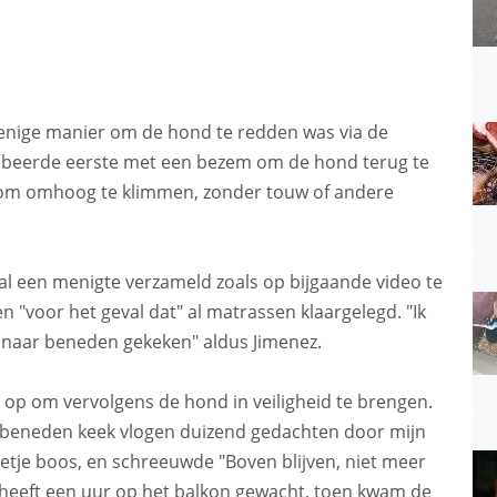
 enige manier om de hond te redden was via de
robeerde eerste met een bezem om de hond terug te
j om omhoog te klimmen, zonder touw of andere
al een menigte verzameld zoals op bijgaande video te
"voor het geval dat" al matrassen klaargelegd. "Ik
iet naar beneden gekeken" aldus Jimenez.
n op om vervolgens de hond in veiligheid te brengen.
r beneden keek vlogen duizend gedachten door mijn
beetje boos, en schreeuwde "Boven blijven, niet meer
heeft een uur op het balkon gewacht, toen kwam de