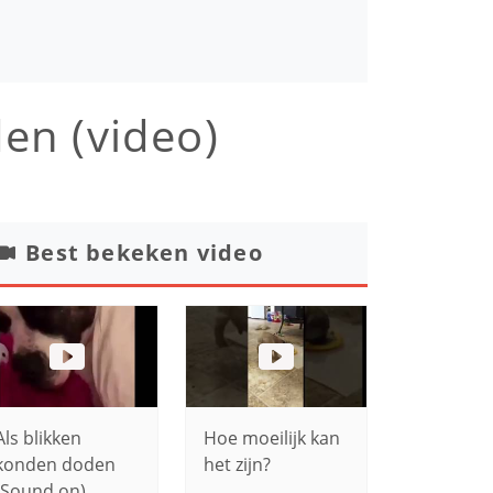
en (video)
Best bekeken video
Als blikken
Hoe moeilijk kan
konden doden
het zijn?
(Sound on)