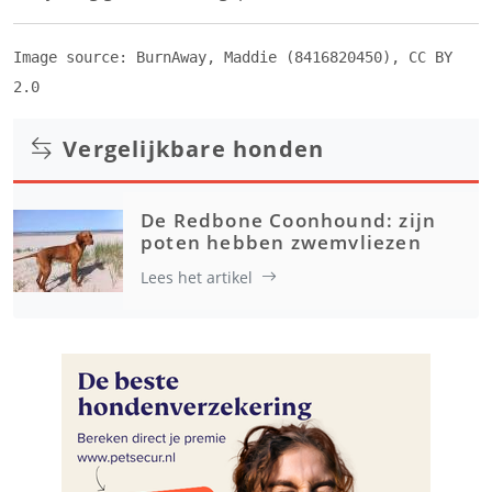
Image source:
BurnAway
,
Maddie (8416820450)
,
CC BY
2.0
Vergelijkbare honden
De Redbone Coonhound: zijn
poten hebben zwemvliezen
Lees het artikel