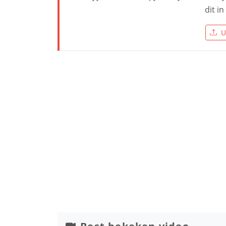
dit i
U