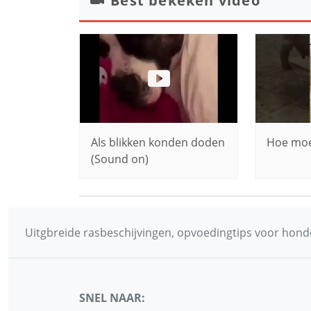
Best bekeken video
Als blikken konden doden
Hoe moei
(Sound on)
Uitgbreide rasbeschijvingen, opvoedingtips voor honde
SNEL NAAR: