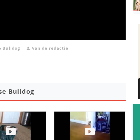
e Bulldog
Van de redactie
se Bulldog