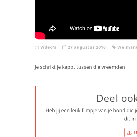
Video's
27 augustus 2016
Weimar
Je schrikt je kapot tussen die vreemden
Deel oo
Heb jij een leuk filmpje van je hond die 
dit i
U