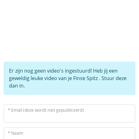
Er zijn nog geen video's ingestuurd! Heb jij een
geweldig leuke video van je Finse Spitz . Stuur deze
dan in.
* Email (deze wordt niet gepubliceerd)
* Naam