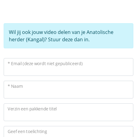
Wil jij ook jouw video delen van je Anatolische
herder (Kangal)? Stuur deze dan in.
* Email (deze wordt niet gepubliceerd)
* Naam
Verzin een pakkende titel
Geef een toelichting