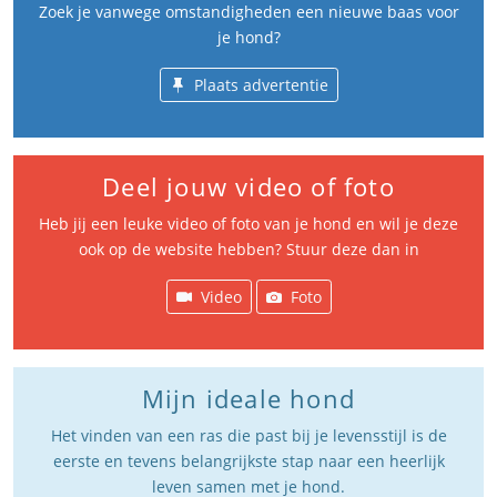
Zoek je vanwege omstandigheden een nieuwe baas voor
je hond?
Plaats advertentie
Deel jouw video of foto
Heb jij een leuke video of foto van je hond en wil je deze
ook op de website hebben? Stuur deze dan in
Video
Foto
Mijn ideale hond
Het vinden van een ras die past bij je levensstijl is de
eerste en tevens belangrijkste stap naar een heerlijk
leven samen met je hond.