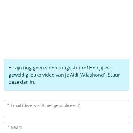
Er zijn nog geen video's ingestuurd! Heb jij een
geweldig leuke video van je Aidi (Atlashond). Stuur
deze dan in.
* Email (deze wordt niet gepubliceerd)
* Naam