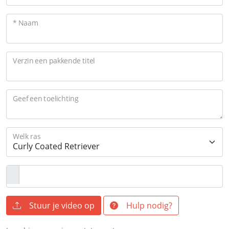
* Naam
Verzin een pakkende titel
Geef een toelichting
Welk ras
Stuur je video op
Hulp nodig?