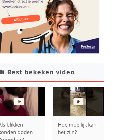
Best bekeken video
Als blikken
Hoe moeilijk kan
konden doden
het zijn?
(Sound on)