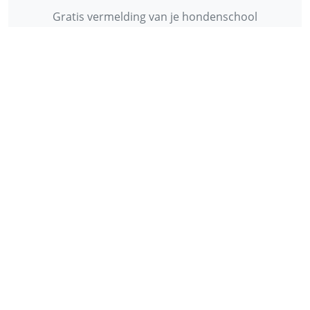
Gratis vermelding van je hondenschool
INFORMATIE
Contact
Privacy Policy
Disclaimer
Over ons
© 2013 - 2026 - Startpunthonden
Ontwikkeld door
Duo Webdesign
Fonts gegenereerd door
flaticon.com
.
CC
:
Freepik
,