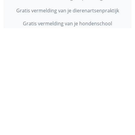
Gratis vermelding van je dierenartsenpraktijk
Gratis vermelding van je hondenschool
INFORMATIE
Contact
Privacy Policy
Disclaimer
Over ons
© 2013 - 2026 - Startpunthonden
Ontwikkeld door
Duo Webdesign