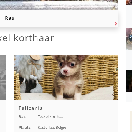
Ras
kel korthaar
Felicanis
Ras:
Teckel korthaar
Plaats:
Kasterlee, België