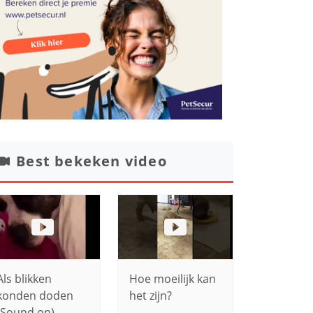
Best bekeken video
Als blikken
Hoe moeilijk kan
konden doden
het zijn?
(Sound on)