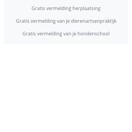
Gratis vermelding herplaatsing
Gratis vermelding van je dierenartsenpraktijk
Gratis vermelding van je hondenschool
INFORMATIE
Contact
Privacy Policy
Disclaimer
Over ons
© 2013 - 2026 - Startpunthonden