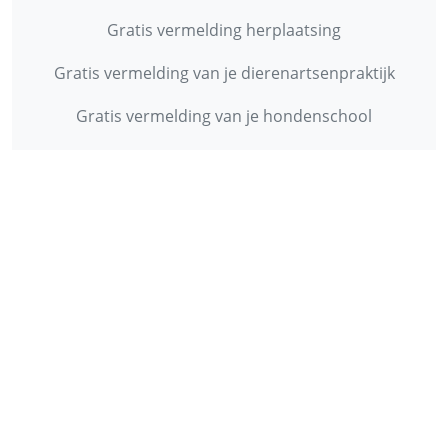
Gratis vermelding herplaatsing
Gratis vermelding van je dierenartsenpraktijk
Gratis vermelding van je hondenschool
INFORMATIE
Contact
Privacy Policy
Disclaimer
Over ons
© 2013 - 2026 - Startpunthonden