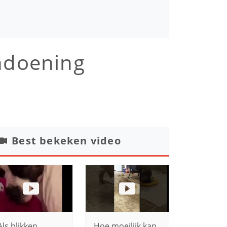
ndoening
Best bekeken video
Als blikken
Hoe moeilijk kan