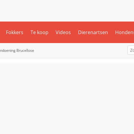
Fokkers
Te koop
Videos
Dierenartsen
Honden
ndoening Brucellose