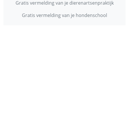
Gratis vermelding van je dierenartsenpraktijk
Gratis vermelding van je hondenschool
INFORMATIE
Contact
Privacy Policy
Disclaimer
Over ons
© 2013 - 2026 - Startpunthonden
Ontwikkeld door
Duo Webdesign