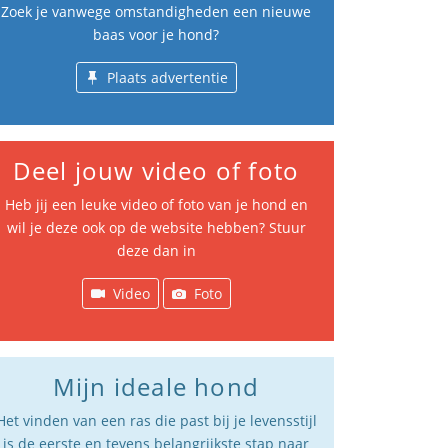
Zoek je vanwege omstandigheden een nieuwe
baas voor je hond?
Plaats advertentie
Deel jouw video of foto
Heb jij een leuke video of foto van je hond en
wil je deze ook op de website hebben? Stuur
deze dan in
Video
Foto
Mijn ideale hond
Het vinden van een ras die past bij je levensstijl
is de eerste en tevens belangrijkste stap naar