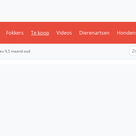
Fokkers
Te koop
Videos
Dierenartsen
Honden
reu 9,5 maand oud