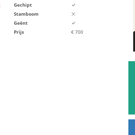
k
Gechipt
Stamboom
Geënt
Prijs
€
700