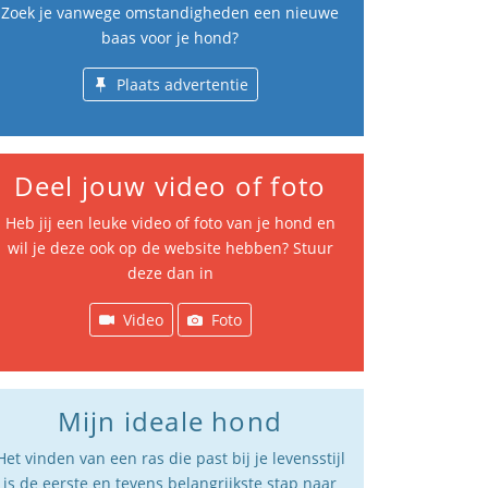
Zoek je vanwege omstandigheden een nieuwe
baas voor je hond?
Plaats advertentie
Deel jouw video of foto
Heb jij een leuke video of foto van je hond en
wil je deze ook op de website hebben? Stuur
deze dan in
Video
Foto
Mijn ideale hond
Het vinden van een ras die past bij je levensstijl
is de eerste en tevens belangrijkste stap naar