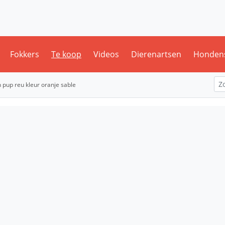
Fokkers
Te koop
Videos
Dierenartsen
Honden
pup reu kleur oranje sable