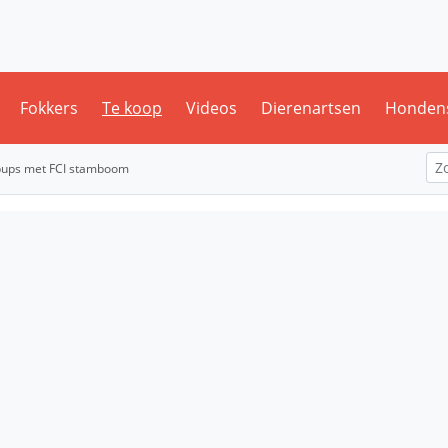
Fokkers
Te koop
Videos
Dierenartsen
Honden
pups met FCI stamboom