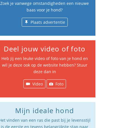
Zoek je vanwege omstandigheden een nieuwe
baas voor je hond?
Plaats advertentie
Deel jouw video of foto
Heb jij een leuke video of foto van je hond en
wil je deze ook op de website hebben? Stuur
deze dan in
Video
Foto
Mijn ideale hond
Het vinden van een ras die past bij je levensstijl
is de eerste en tevens belangrijkste stap naar