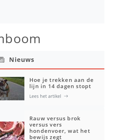
amboom
Nieuws
Hoe je trekken aan de
lijn in 14 dagen stopt
Lees het artikel
Rauw versus brok
versus vers
hondenvoer, wat het
bewijs zegt