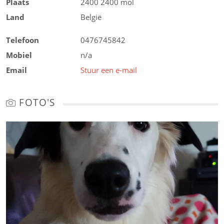
Plaats
2400 2400 mol
Land
België
Telefoon
0476745842
Mobiel
n/a
Email
Stuur een e-mail
FOTO'S