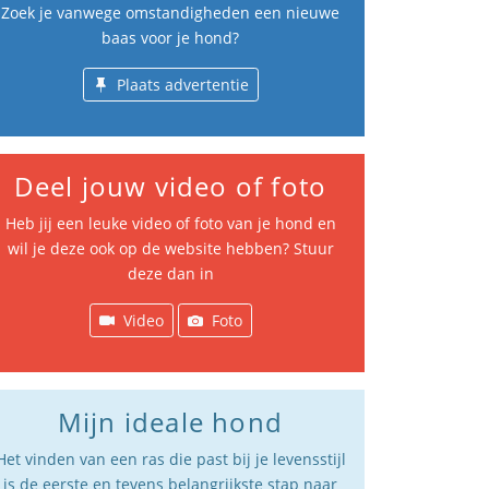
Zoek je vanwege omstandigheden een nieuwe
baas voor je hond?
Plaats advertentie
Deel jouw video of foto
Heb jij een leuke video of foto van je hond en
wil je deze ook op de website hebben? Stuur
deze dan in
Video
Foto
Mijn ideale hond
Het vinden van een ras die past bij je levensstijl
is de eerste en tevens belangrijkste stap naar