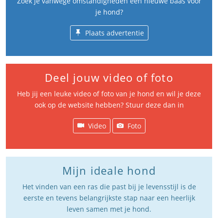
Zoek je vanwege omstandigheden een nieuwe baas voor
je hond?
Plaats advertentie
Deel jouw video of foto
Heb jij een leuke video of foto van je hond en wil je deze
ook op de website hebben? Stuur deze dan in
Video
Foto
Mijn ideale hond
Het vinden van een ras die past bij je levensstijl is de
eerste en tevens belangrijkste stap naar een heerlijk
leven samen met je hond.