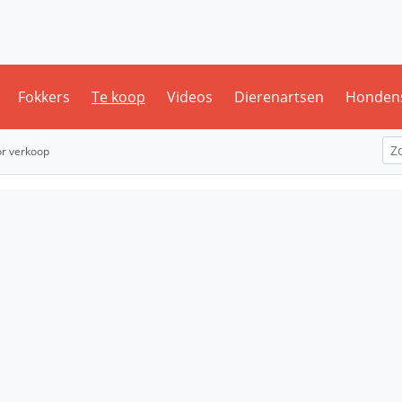
Fokkers
Te koop
Videos
Dierenartsen
Honden
or verkoop