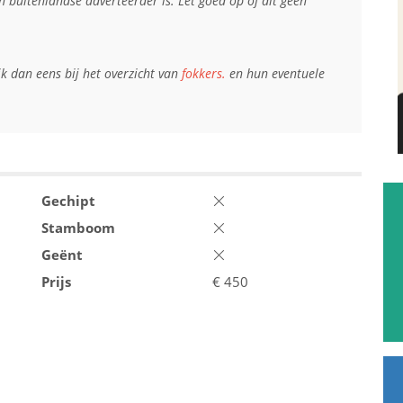
en buitenlandse adverteerder is. Let goed op of dit geen
jk dan eens bij het overzicht van
fokkers.
en hun eventuele
Gechipt
Stamboom
Geënt
Prijs
€
450