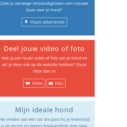
Zoek je vanwege omstandigheden een nieuwe
baas voor je hond?
Plaats advertentie
Deel jouw video of foto
Heb jij een leuke video of foto van je hond en
wil je deze ook op de website hebben? Stuur
deze dan in
Video
Foto
Mijn ideale hond
Het vinden van een ras die past bij je levensstijl
is de eerste en tevens belangrijkste stap naar