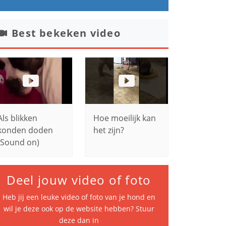
Best bekeken video
Als blikken
Hoe moeilijk kan
konden doden
het zijn?
(Sound on)
Deel jouw video of foto
Heb jij een leuke video of foto van je hond en
wil je deze ook op de website hebben? Stuur
deze dan in