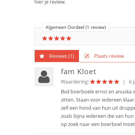
hier je review.
Algemeen Oordeel
(1 review)
Reviews (
1
)
Plaats review
fam Kloet
Waardering:
|
6 
Bvd boerboele ernst en anuska 
zitten. Staan voor iedereen kla
zelf een hond van hun uit drupp
zoals bijna iedereen die van hun 
op zoek naar een boerboel moet j