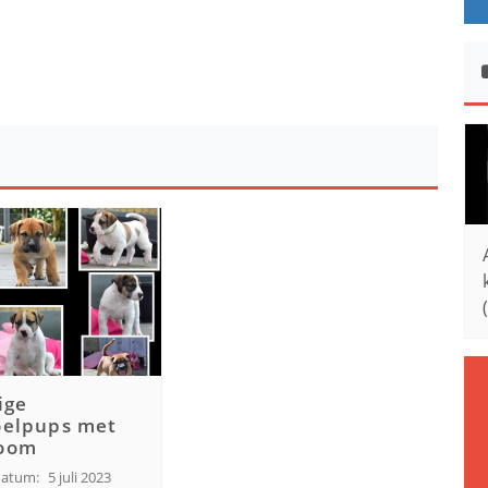
ige
oelpups met
oom
datum:
5 juli 2023