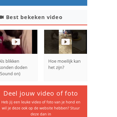
Best bekeken video
Als blikken
Hoe moeilijk kan
konden doden
het zijn?
(Sound on)
Deel jouw video of foto
Heb jij een leuke video of foto van je hond en
wil je deze ook op de website hebben? Stuur
deze dan in