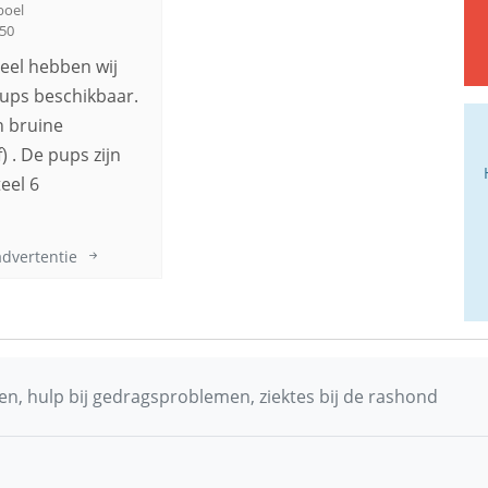
boel
50
el hebben wij
ups beschikbaar.
n bruine
) . De pups zijn
el 6
advertentie
n, hulp bij gedragsproblemen, ziektes bij de rashond