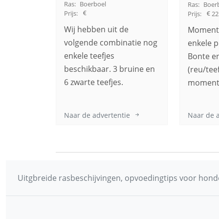
Ras:
Boerboel
Ras:
Boer
Prijs:
Prijs:
22
Wij hebben uit de
Momente
volgende combinatie nog
enkele p
enkele teefjes
Bonte e
beschikbaar. 3 bruine en
(reu/teef
6 zwarte teefjes.
momente
Naar de advertentie
Naar de 
Uitgbreide rasbeschijvingen, opvoedingtips voor honde