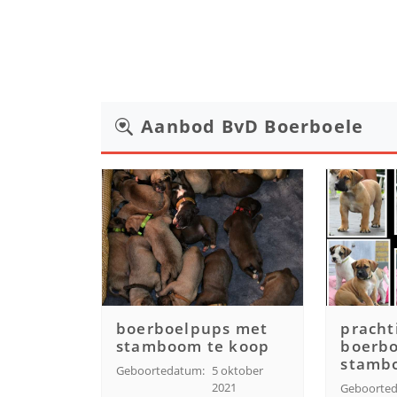
Aanbod
BvD Boerboele
boerboelpups met
pracht
stamboom te koop
boerb
stamb
Geboortedatum:
5 oktober
2021
Geboorte