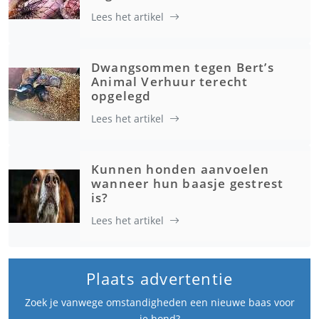
Lees het artikel
Dwangsommen tegen Bert’s
Animal Verhuur terecht
opgelegd
Lees het artikel
Kunnen honden aanvoelen
wanneer hun baasje gestrest
is?
Lees het artikel
Plaats advertentie
Zoek je vanwege omstandigheden een nieuwe baas voor
je hond?