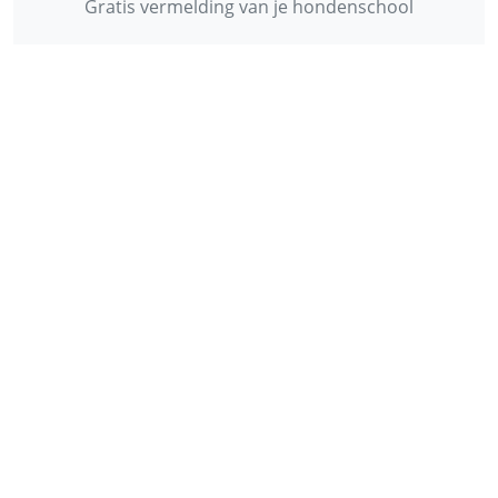
Gratis vermelding van je hondenschool
INFORMATIE
Contact
Privacy Policy
Disclaimer
Over ons
© 2013 - 2026 - Startpunthonden
Ontwikkeld door
Duo Webdesign
Fonts gegenereerd door
flaticon.com
.
CC
:
Freepik
,
Daniel Bruce
,
Smashicons