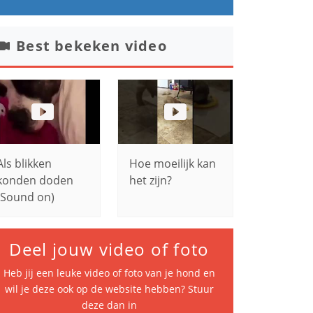
Best bekeken video
Als blikken
Hoe moeilijk kan
konden doden
het zijn?
(Sound on)
Deel jouw video of foto
Heb jij een leuke video of foto van je hond en
wil je deze ook op de website hebben? Stuur
deze dan in