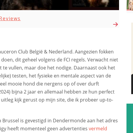
Reviews
Beauceron Club België & Nederland. Aangezien fokken
e doen, dit geheel volgens de FCI regels. Verwacht niet
st te vullen, maar doe het nodige. Daarnaast ook het
ijke) testen, het fysieke en mentale aspect van de
heel mooie hond die nergens op of over durft
 2024) bijna 2 jaar en allemaal hebben ze hun perfect
tleg kijk gerust op mijn site, die ik probeer up-to-
 Brussel is gevestigd in Dendermonde aan het adres
digy heeft momenteel geen advertenties
vermeld