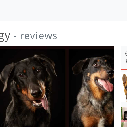
gy
- reviews