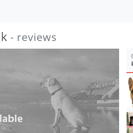
nk
- reviews