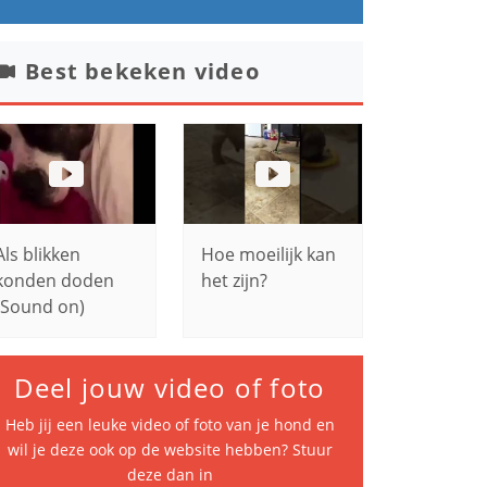
Best bekeken video
Als blikken
Hoe moeilijk kan
konden doden
het zijn?
(Sound on)
Deel jouw video of foto
Heb jij een leuke video of foto van je hond en
wil je deze ook op de website hebben? Stuur
deze dan in