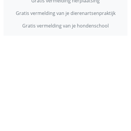
Gratis vermelding herplaatsing
Gratis vermelding van je dierenartsenpraktijk
Gratis vermelding van je hondenschool
INFORMATIE
Contact
Privacy Policy
Disclaimer
Over ons
© 2013 - 2026 - Startpunthonden
Ontwikkeld door
Duo Webdesign