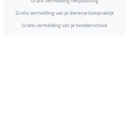
Gratis vermelding herplaatsing
Gratis vermelding van je dierenartsenpraktijk
Gratis vermelding van je hondenschool
INFORMATIE
Contact
Privacy Policy
Disclaimer
Over ons
© 2013 - 2026 - Startpunthonden
Ontwikkeld door
Duo Webdesign