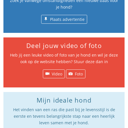
Zoek je vanwege omstandigheden een nieuwe baas voor
je hond?
Plaats advertentie
Deel jouw video of foto
Heb jij een leuke video of foto van je hond en wil je deze
ook op de website hebben? Stuur deze dan in
Video
Foto
Mijn ideale hond
Het vinden van een ras die past bij je levensstijl is de
eerste en tevens belangrijkste stap naar een heerlijk
leven samen met je hond.