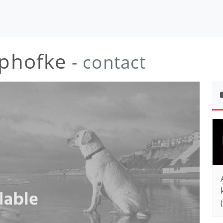
rphofke
- contact