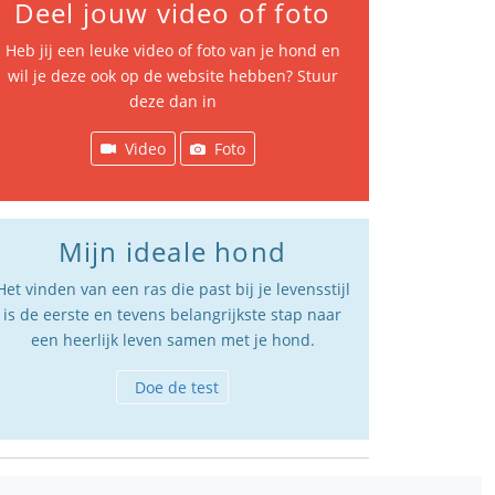
Deel jouw video of foto
Heb jij een leuke video of foto van je hond en
wil je deze ook op de website hebben? Stuur
deze dan in
Video
Foto
Mijn ideale hond
Het vinden van een ras die past bij je levensstijl
is de eerste en tevens belangrijkste stap naar
een heerlijk leven samen met je hond.
Doe de test