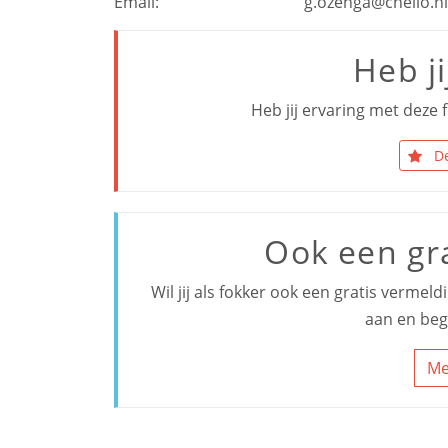
Email:
g.ozenga@chello.nl
Heb ji
Heb jij ervaring met deze f
De
Ook een gr
Wil jij als fokker ook een gratis vermel
aan en beg
Me