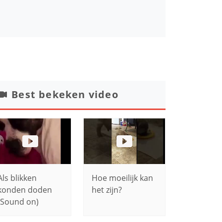
Best bekeken video
Als blikken
Hoe moeilijk kan
konden doden
het zijn?
(Sound on)