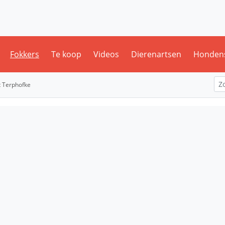
Fokkers
Te koop
Videos
Dierenartsen
Honden
t Terphofke