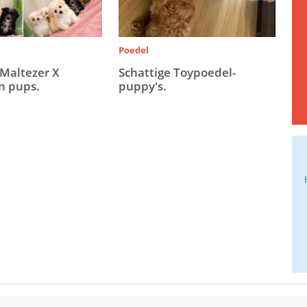
Poedel
 Maltezer X
Schattige Toypoedel-
n pups.
puppy's.