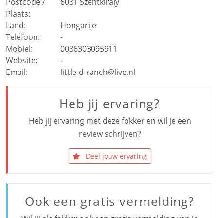
Postcode /
6031
Szentkiraly
Plaats:
Land:
Hongarije
Telefoon:
-
Mobiel:
0036303095911
Website:
-
Email:
little-d-ranch@live.nl
Heb jij ervaring?
Heb jij ervaring met deze fokker en wil je een
review schrijven?
Deel jouw ervaring
Ook een gratis vermelding?