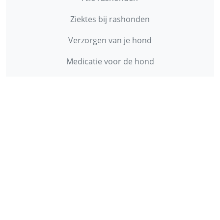
Ziektes bij rashonden
Verzorgen van je hond
Medicatie voor de hond
Onderzoeken bij de hond
FORMULIEREN
Gratis vermelding van je kennel
Gratis vermelding herplaatsing
Gratis vermelding van je dierenartsenpraktijk
Gratis vermelding van je hondenschool