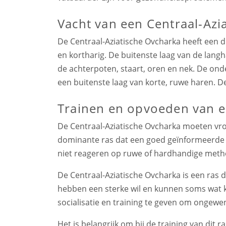
Vacht van een Centraal-Azi
De Centraal-Aziatische Ovcharka heeft een 
en kortharig. De buitenste laag van de langha
de achterpoten, staart, oren en nek. De onde
een buitenste laag van korte, ruwe haren. De
Trainen en opvoeden van e
De Centraal-Aziatische Ovcharka moeten vroe
dominante ras dat een goed geïnformeerde e
niet reageren op ruwe of hardhandige met
De Centraal-Aziatische Ovcharka is een ras d
hebben een sterke wil en kunnen soms wat k
socialisatie en training te geven om ongew
Het is belangrijk om bij de training van dit 