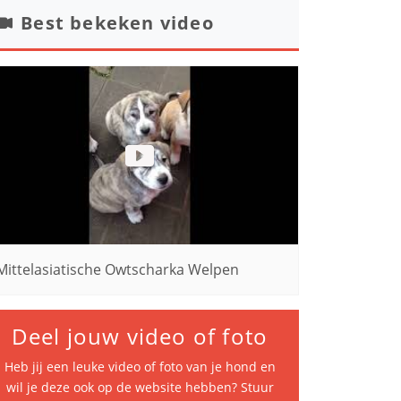
Best bekeken video
Mittelasiatische Owtscharka Welpen
Deel jouw video of foto
Heb jij een leuke video of foto van je hond en
wil je deze ook op de website hebben? Stuur