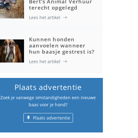
Bert’s Animal Verhuur
terecht opgelegd
Lees het artikel
Kunnen honden
aanvoelen wanneer
hun baasje gestrest is?
Lees het artikel
Plaats advertentie
Zoek je vanwege omstandigheden een nieuwe
baas voor je hond?
Plaats advertentie