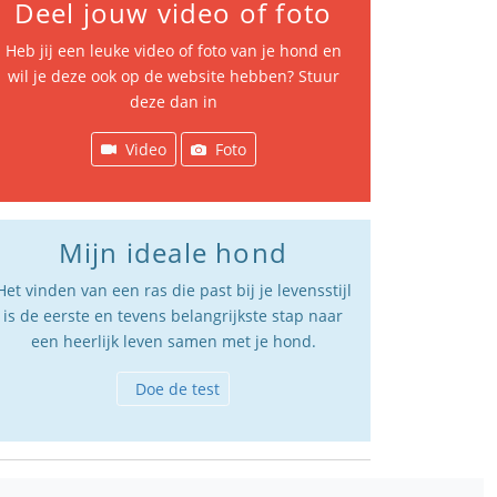
Deel jouw video of foto
Heb jij een leuke video of foto van je hond en
wil je deze ook op de website hebben? Stuur
deze dan in
Video
Foto
Mijn ideale hond
Het vinden van een ras die past bij je levensstijl
is de eerste en tevens belangrijkste stap naar
een heerlijk leven samen met je hond.
Doe de test