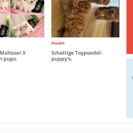
Poedel
 Maltezer X
Schattige Toypoedel-
n pups.
puppy's.