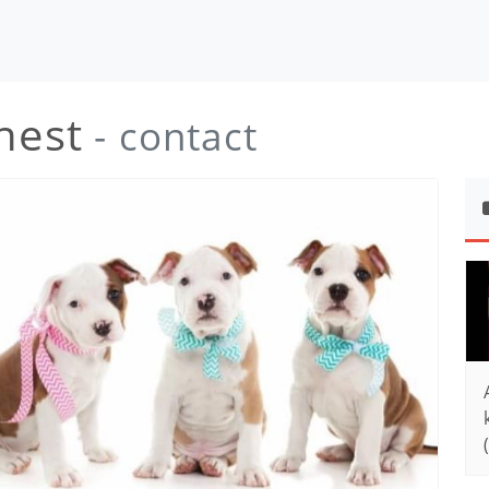
nest
- contact