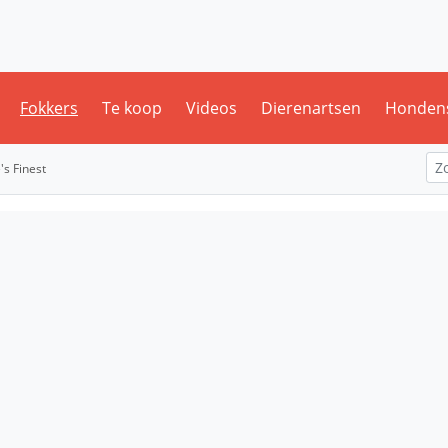
Fokkers
Te koop
Videos
Dierenartsen
Honden
s Finest