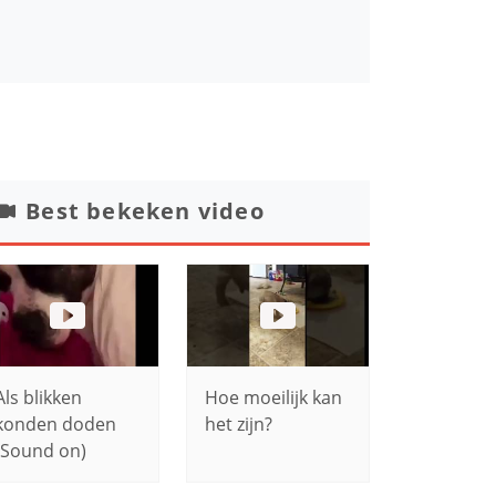
Best bekeken video
Als blikken
Hoe moeilijk kan
konden doden
het zijn?
(Sound on)