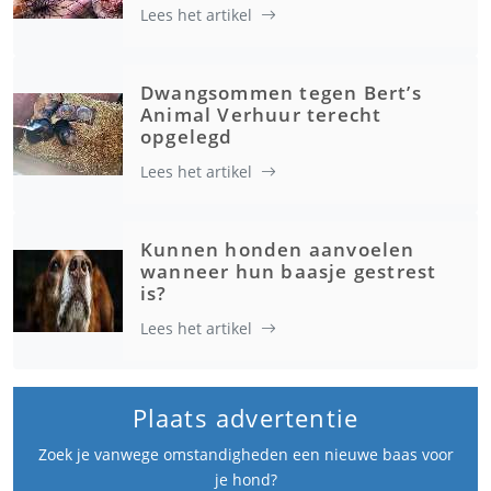
Lees het artikel
Dwangsommen tegen Bert’s
Animal Verhuur terecht
opgelegd
Lees het artikel
Kunnen honden aanvoelen
wanneer hun baasje gestrest
is?
Lees het artikel
Plaats advertentie
Zoek je vanwege omstandigheden een nieuwe baas voor
je hond?