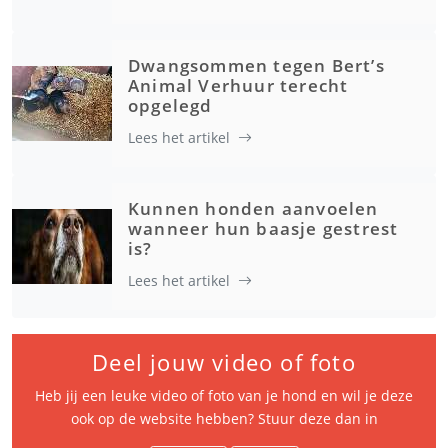
Dwangsommen tegen Bert’s
Animal Verhuur terecht
opgelegd
Lees het artikel
Kunnen honden aanvoelen
wanneer hun baasje gestrest
is?
Lees het artikel
Deel jouw video of foto
Heb jij een leuke video of foto van je hond en wil je deze
ook op de website hebben? Stuur deze dan in