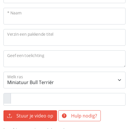
* Naam
Verzin een pakkende titel
Geef een toelichting
Welk ras
Stuur je video op
Hulp nodig?