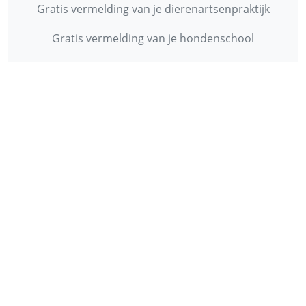
Gratis vermelding van je dierenartsenpraktijk
Gratis vermelding van je hondenschool
INFORMATIE
Contact
Privacy Policy
Disclaimer
Over ons
© 2013 - 2026 - Startpunthonden
Ontwikkeld door
Duo Webdesign