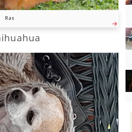
Ras
hihuahua