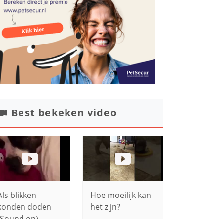
Best bekeken video
Als blikken
Hoe moeilijk kan
konden doden
het zijn?
(Sound on)