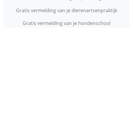
Gratis vermelding van je dierenartsenpraktijk
Gratis vermelding van je hondenschool
INFORMATIE
Contact
Privacy Policy
Disclaimer
Over ons
© 2013 - 2026 - Startpunthonden
Ontwikkeld door
Duo Webdesign