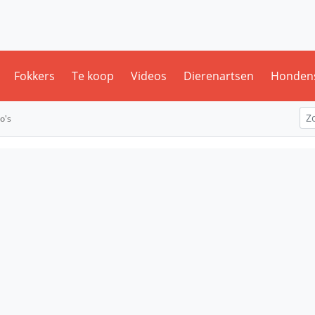
Fokkers
Te koop
Videos
Dierenartsen
Honden
o's