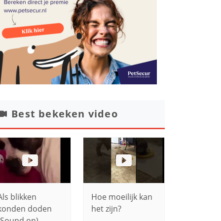
Best bekeken video
Als blikken
Hoe moeilijk kan
konden doden
het zijn?
(Sound on)