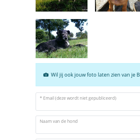
Wil jij ook jouw foto laten zien van je
* Email (deze wordt niet gepubliceerd)
Naam van de hond