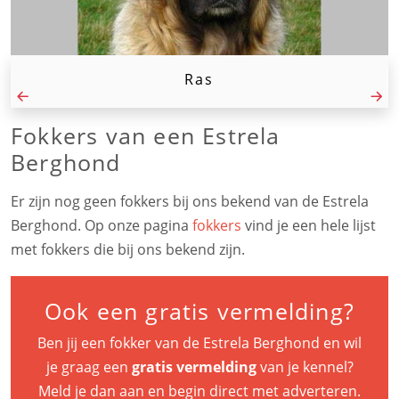
Ras
Fokkers van een Estrela
Berghond
Er zijn nog geen fokkers bij ons bekend van de Estrela
Berghond. Op onze pagina
fokkers
vind je een hele lijst
met fokkers die bij ons bekend zijn.
Ook een gratis vermelding?
Ben jij een fokker van de Estrela Berghond en wil
je graag een
gratis vermelding
van je kennel?
Meld je dan aan en begin direct met adverteren.