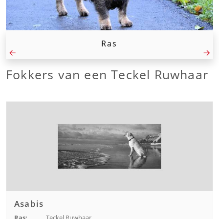
Ras
Fokkers van een Teckel Ruwhaar
Asabis
Ras:
Teckel Ruwhaar