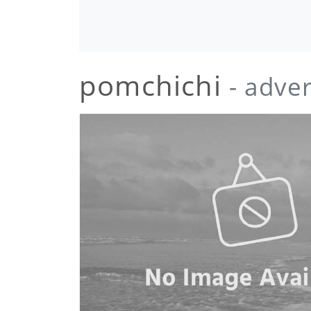
pomchichi
- adve