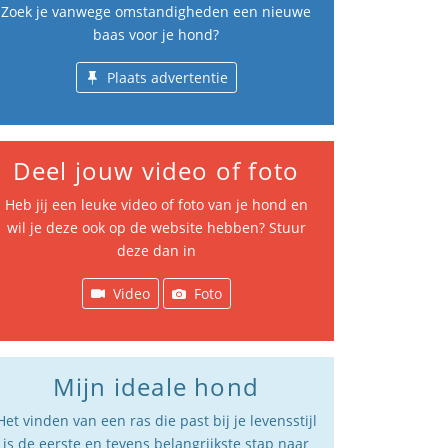
Zoek je vanwege omstandigheden een nieuwe
baas voor je hond?
Plaats advertentie
Deel jouw video of foto
Heb jij een leuke video of foto van je hond en
wil je deze ook op de website hebben? Stuur
deze dan in
Video
Foto
Mijn ideale hond
Het vinden van een ras die past bij je levensstijl
is de eerste en tevens belangrijkste stap naar