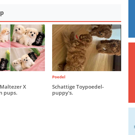
op
Poedel
 Maltezer X
Schattige Toypoedel-
n pups.
puppy's.