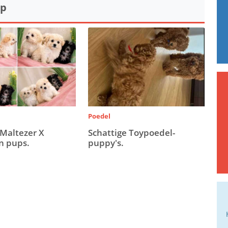
op
Poedel
 Maltezer X
Schattige Toypoedel-
n pups.
puppy's.