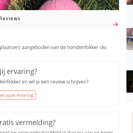
Reviews
plaatsers aangeboden van de hondenfokker ckc
ij ervaring?
enfokker en wil je een review schrijven?
el jouw ervaring
ratis vermelding?
kennel op onze website? Meld je dan nu aan en begin