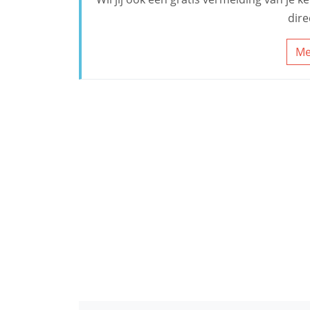
dire
Me