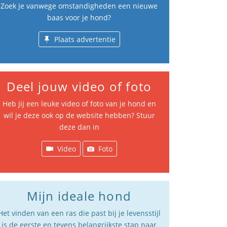
Zoek je vanwege omstandigheden een nieuwe
baas voor je hond?
Plaats advertentie
Deel jouw video of foto
Heb jij een leuke video of foto van je hond en
wil je deze ook op de website hebben? Stuur
deze dan in
Video
Foto
Mijn ideale hond
Het vinden van een ras die past bij je levensstijl
is de eerste en tevens belangrijkste stap naar