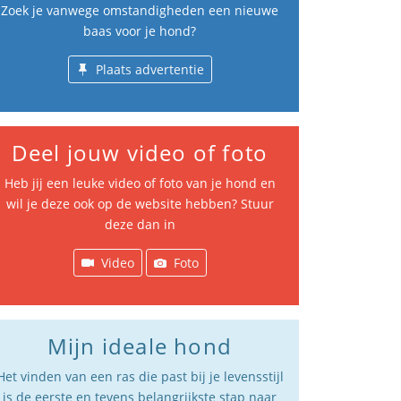
Zoek je vanwege omstandigheden een nieuwe
baas voor je hond?
Plaats advertentie
Deel jouw video of foto
Heb jij een leuke video of foto van je hond en
wil je deze ook op de website hebben? Stuur
deze dan in
Video
Foto
Mijn ideale hond
Het vinden van een ras die past bij je levensstijl
is de eerste en tevens belangrijkste stap naar