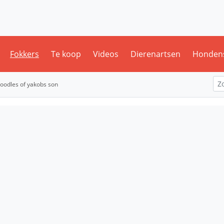
Fokkers
Te koop
Videos
Dierenartsen
Honden
doodles of yakobs son