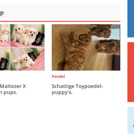
op
Poedel
 Maltezer X
Schattige Toypoedel-
n pups.
puppy's.