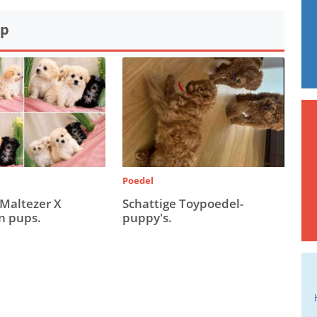
op
Poedel
 Maltezer X
Schattige Toypoedel-
n pups.
puppy's.